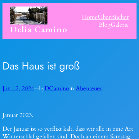
Skip
to
Home
Über
Bücher
content
Blog
Galerie
Delia Camino
Das Haus ist groß
Jun 12, 2024
—
DCamino
in
Abenteuer
by
Januar 2023.
Der Januar ist so verflixt kalt, dass wir alle in eine Art
Winterschlaf gefallen sind. Doch an einem Samstag