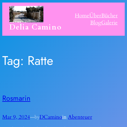
Skip
to
Home
Über
Bücher
content
Blog
Galerie
Delia Camino
Tag:
Ratte
Rosmarin
Mar 9, 2024
—
DCamino
in
Abenteuer
by