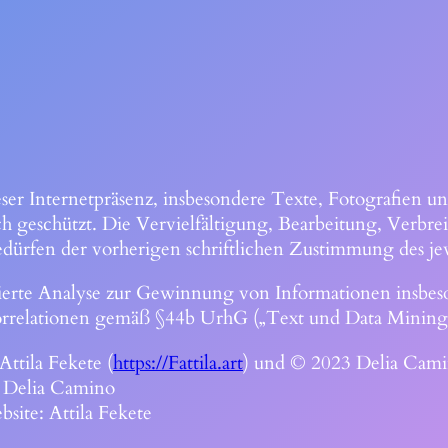
eser Internetpräsenz, insbesondere Texte, Fotografien un
ch geschützt. Die Vervielfältigung, Bearbeitung, Verbre
ürfen der vorherigen schriftlichen Zustimmung des je
ierte Analyse zur Gewinnung von Informationen insbes
rrelationen gemäß §44b UrhG („Text und Data Mining“) 
Attila Fekete (
https://Fattila.art
) und © 2023 Delia Cam
 Delia Camino
site: Attila Fekete