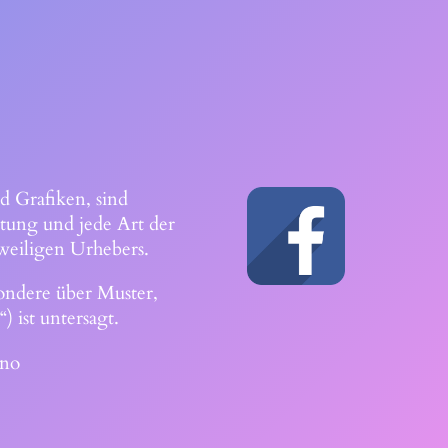
d Grafiken, sind
itung und jede Art der
weiligen Urhebers.
ondere über Muster,
ist untersagt.
ino