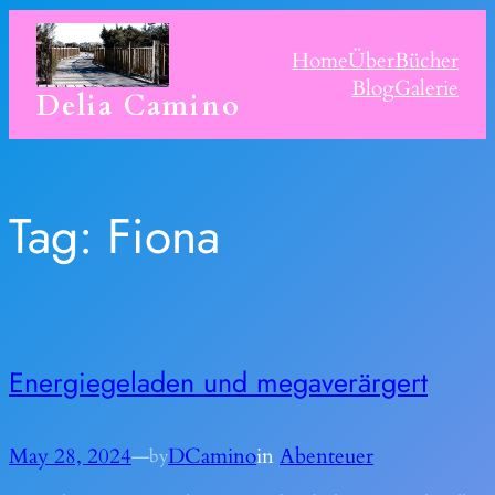
Skip
to
Home
Über
Bücher
content
Blog
Galerie
Delia Camino
Tag:
Fiona
Energiegeladen und megaverärgert
May 28, 2024
—
DCamino
in
Abenteuer
by