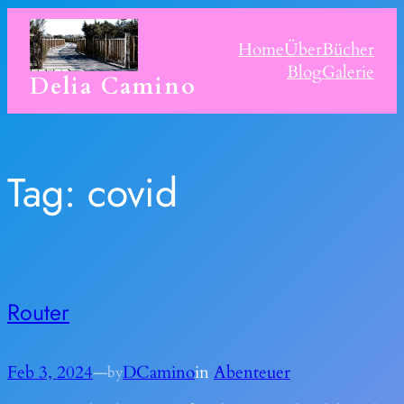
Skip
to
Home
Über
Bücher
content
Blog
Galerie
Delia Camino
Tag:
covid
Router
Feb 3, 2024
—
DCamino
in
Abenteuer
by