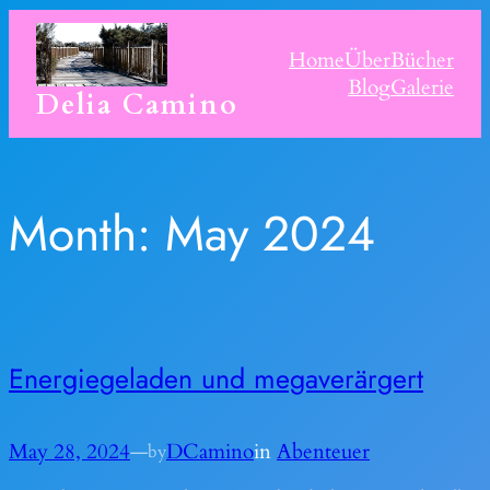
Skip
to
Home
Über
Bücher
content
Blog
Galerie
Delia Camino
Month:
May 2024
Energiegeladen und megaverärgert
May 28, 2024
—
DCamino
in
Abenteuer
by