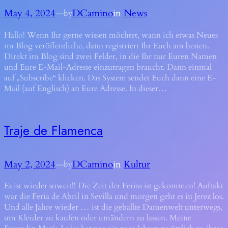
May 4, 2024
—
DCamino
in
News
by
Hallo! Wenn Ihr gerne wissen möchtet, wann ich etwas Neues
im Blog veröffentliche, dann registriert Ihr Euch am besten.
Direkt im Blog sind zwei Felder, in die Ihr nur Euren Namen
und Eure E-Mail-Adresse einzutragen braucht. Dann einmal
auf „Subscribe“ klicken. Das System sendet Euch dann eine E-
Mail (auf Englisch) an Eure Adresse. In dieser…
Traje de Flamenca
May 2, 2024
—
DCamino
in
Kultur
by
Es ist wieder soweit!! Die Zeit der Ferias ist gekommen! Auftakt
war die Feria de Abril in Sevilla und morgen geht es in Jerez los.
Und alle Jahre wieder … ist die geballte Damenwelt unterwegs,
um Kleider zu kaufen oder umändern zu lassen. Meine